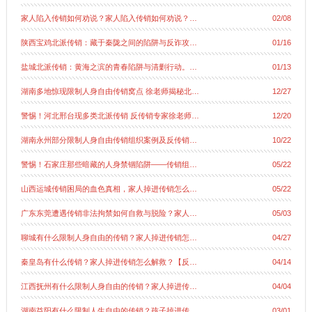
家人陷入传销如何劝说？家人陷入传销如何劝说？…
02/08
陕西宝鸡北派传销：藏于秦陇之间的陷阱与反诈攻…
01/16
盐城北派传销：黄海之滨的青春陷阱与清剿行动。…
01/13
湖南多地惊现限制人身自由传销窝点 徐老师揭秘北…
12/27
警惕！河北邢台现多类北派传销 反传销专家徐老师…
12/20
湖南永州部分限制人身自由传销组织案例及反传销…
10/22
警惕！石家庄那些暗藏的人身禁锢陷阱——传销组…
05/22
山西运城传销困局的血色真相，家人掉进传销怎么…
05/22
广东东莞遭遇传销非法拘禁如何自救与脱险？家人…
05/03
聊城有什么限制人身自由的传销？家人掉进传销怎…
04/27
秦皇岛有什么传销？家人掉进传销怎么解救？【反…
04/14
江西抚州有什么限制人身自由的传销？家人掉进传…
04/04
湖南益阳有什么限制人生自由的传销？孩子掉进传…
03/01