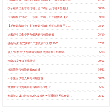
孩子在浙江金华做传销，金华有什么传销？想要找…
08/16
反传销相关知识——东莞，中山，广州的传销【孙…
09/30
【反传销救助中心】被传销洗脑过后的移情作用，…
08/14
徐老师浙江金华解救假天狮传销受害者
08/10
佛山劝说“西安传销”“广东汉美”“投资2900”…
07/12
误入“新柏兰”人际网络营销传销拼命拉下线锒铛…
05/03
河南19岁女孩被骗传销
09/03
福建漳州传销受害者的自述
08/11
大学生面试误入暴力传销惊魂
08/09
甘肃冒充扶贫项目的传销组织被打击
05/17
安徽警方破获涉资逾2亿虚拟数字货币增值网络传销…
05/17