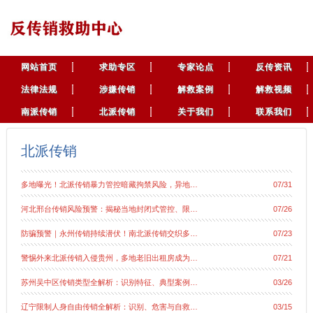
网站首页
求助专区
专家论点
反传资讯
法律法规
涉嫌传销
解救案例
解救视频
南派传销
北派传销
关于我们
联系我们
北派传销
多地曝光！北派传销暴力管控暗藏拘禁风险，异地…
07/31
河北邢台传销风险预警：揭秘当地封闭式管控、限…
07/26
防骗预警｜永州传销持续潜伏！南北派传销交织多…
07/23
警惕外来北派传销入侵贵州，多地老旧出租房成为…
07/21
苏州吴中区传销类型全解析：识别特征、典型案例…
03/26
辽宁限制人身自由传销全解析：识别、危害与自救…
03/15