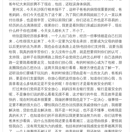
爸年纪大来回折腾不了现在，包括，还耽误身体病因。
更何况，今天长沙医疗根本报不了，这样子爸爸的病情很重要的呢，爸
爸妈妈，你们今天也是为了这个家，为了我们弟弟我姐姐三个人一直以来
付出很多，也是很辛苦，记得以前我们家，你们还在工作也是不容易的，
经历的点点滴滴很涩，很累你们，我更是看到我们亲戚以前的样子，现在
什么样子你也清晰，今天女儿都长大了，不小了。
特别是我经历很多事情，一个人出门在外，经历一些事情都是自己扛回
来，心性很强大起来了，今天一定要为父母去承担，想要成为父母的骄傲
以后更好的去为弟弟，我也会在这条路上走快i包括你们支持我，说要当面
给我，我真的很辛苦你们，女儿没有什么用，就是想要得到你们的认可，
支持我，这样子在我拼搏路上我也不会觉得怎么样怎么样呀！自己选择的
路一定要跪着都要走完，知道你们担心我，有的时候担心成为了包袱，朋
友圈我也自己想办法，这两天我去银行看看，顺便方便也是去了解一下。
还听说你们要橘子玩玩的，有的时候借口理由是有一点伤女儿的，爸爸妈
妈，要是你们支援我的，你放心我把这些放在心里，知道你们担心我，当
面拿着这么多钱肯定是不安全的呢！存在银行才是最有效安全的呢！
打过来你们觉得是不安全放心，妈妈没有去银行里面，银行是最安全的
呢，不是像你们说的那么看着见摸不着，这才银行的牛批，而且效率是最
快的，现在时间成本很重要，我做的事情我也是下了一定决心，做事情一
定要不断的强大自己，哪怕我自己想办法找朋友亲戚借钱什么的，我都要
解决他，贷款也是去解决他，我不是一时兴起，也不是不懂事，幼稚我是
真的长大了，也知道你们的不容易所以我更要加油努力向前，你们说带爸
爸来长沙看病，说什么当面给我还要去看看湘江，这边理由很多，要怪就
怪我自己，没有用无能为力的感觉。包括有的时候我感觉全世界都离开我
了，一个人做事情不被认可，不支，持真的好累，我还年轻，做事情和父