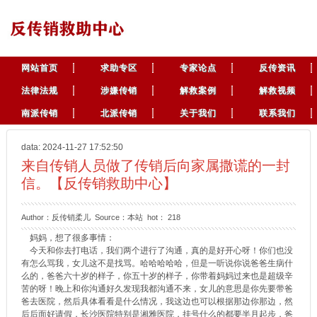
网站首页
求助专区
专家论点
反传资讯
法律法规
涉嫌传销
解救案例
解救视频
南派传销
北派传销
关于我们
联系我们
data: 2024-11-27 17:52:50
来自传销人员做了传销后向家属撒谎的一封
信。【反传销救助中心】
Author：反传销柔儿 Source：本站 hot：
218
妈妈，想了很多事情：
今天和你去打电话，我们两个进行了沟通，真的是好开心呀！你们也没
有怎么骂我，女儿这不是找骂。哈哈哈哈哈，但是一听说你说爸爸生病什
么的，爸爸六十岁的样子，你五十岁的样子，你带着妈妈过来也是超级辛
苦的呀！晚上和你沟通好久发现我都沟通不来，女儿的意思是你先要带爸
爸去医院，然后具体看看是什么情况，我这边也可以根据那边你那边，然
后后面好请假，长沙医院特别是湘雅医院，挂号什么的都要半月起步，爸