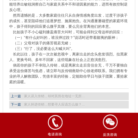
能培养出敏锐洞察自己与家庭关系中不和谐因素的能力，进而有效控制逆
反心理。
然而遗憾的是，大多数家庭往往只从自身情感角度出发，过度干涉孩子
的成长，甚至阻碍他们追逐梦想、施展抱负。在沟通屡屡碰壁的家庭环境
中，孩子得到的回应要么微乎其微，要么完全背离他们的本意。
比如孩子不小心磕到膝盖痛苦大叫时，可能会得到父母这样的回应：
（一）“有什么好叫的，谁没摔过跤？”说话时还带着鄙夷的眼神；
（二）父母对孩子的痛苦视若无睹；
（三）“行了，没必要这么大喊大叫”。
长此以往，孩子在一次次被忽视中，离家出走的念头愈发强烈。拉黑家
人、更换号码、多年不回家，这些现象在社会上正愈演愈烈。
倘若你的孩子不幸陷入传销，或是离家出走后音信全无，千万不要独自
承受这份痛苦与焦虑，请立即与反传销救助中心徐老师联系。我们拥有专
业的寻人解救团队，凭借丰富的经验，定能助你早日与孩子团聚，重拾家
庭的温暖。
上一篇
家人误入传销，却对其所在地址一无所…
下一篇
家人掉进传销，想要寻人应该怎么做？…