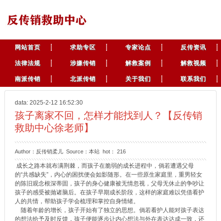
网站首页
求助专区
专家论点
反传资讯
法律法规
涉嫌传销
解救案例
解救视频
南派传销
北派传销
关于我们
联系我们
data: 2025-2-12 16:52:30
孩子离家不回，怎样才能找到人？【反传销
救助中心徐老师】
Author：反传销柔儿 Source：本站 hot：
216
成长之路本就布满荆棘，而孩子在脆弱的成长进程中，倘若遭遇父母
的“共感缺失”，内心的困扰便会如影随形。在一些原生家庭里，重男轻女
的陈旧观念根深蒂固，孩子的身心健康被无情忽视，父母无休止的争吵让
孩子的感受被抛诸脑后。在孩子早期成长阶段，这样的家庭难以凭借看护
人的共情，帮助孩子学会梳理和掌控自身情绪。
随着年龄的增长，孩子开始有了独立的思想。倘若看护人能对孩子表达
的想法给予及时反馈，孩子便能逐步让内心想法与外在表达达成一致，还