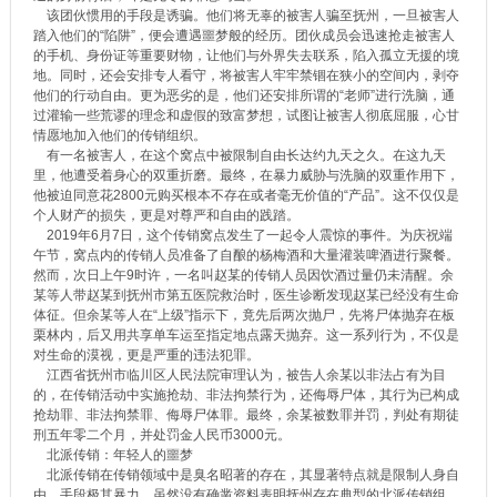
该团伙惯用的手段是诱骗。他们将无辜的被害人骗至抚州，一旦被害人
踏入他们的“陷阱”，便会遭遇噩梦般的经历。团伙成员会迅速抢走被害人
的手机、身份证等重要财物，让他们与外界失去联系，陷入孤立无援的境
地。同时，还会安排专人看守，将被害人牢牢禁锢在狭小的空间内，剥夺
他们的行动自由。更为恶劣的是，他们还安排所谓的“老师”进行洗脑，通
过灌输一些荒谬的理念和虚假的致富梦想，试图让被害人彻底屈服，心甘
情愿地加入他们的传销组织。
有一名被害人，在这个窝点中被限制自由长达约九天之久。在这九天
里，他遭受着身心的双重折磨。最终，在暴力威胁与洗脑的双重作用下，
他被迫同意花2800元购买根本不存在或者毫无价值的“产品”。这不仅仅是
个人财产的损失，更是对尊严和自由的践踏。
2019年6月7日，这个传销窝点发生了一起令人震惊的事件。为庆祝端
午节，窝点内的传销人员准备了自酿的杨梅酒和大量灌装啤酒进行聚餐。
然而，次日上午9时许，一名叫赵某的传销人员因饮酒过量仍未清醒。余
某等人带赵某到抚州市第五医院救治时，医生诊断发现赵某已经没有生命
体征。但余某等人在“上级”指示下，竟先后两次抛尸，先将尸体抛弃在板
栗林内，后又用共享单车运至指定地点露天抛弃。这一系列行为，不仅是
对生命的漠视，更是严重的违法犯罪。
江西省抚州市临川区人民法院审理认为，被告人余某以非法占有为目
的，在传销活动中实施抢劫、非法拘禁行为，还侮辱尸体，其行为已构成
抢劫罪、非法拘禁罪、侮辱尸体罪。最终，余某被数罪并罚，判处有期徒
刑五年零二个月，并处罚金人民币3000元。
北派传销：年轻人的噩梦
北派传销在传销领域中是臭名昭著的存在，其显著特点就是限制人身自
由，手段极其暴力。虽然没有确凿资料表明抚州存在典型的北派传销组