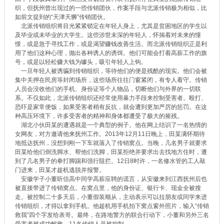
织，但抚州曾出现过的一些传销团伙，作案手段与北派传销极为相似，比
如前文提到的“天津天狮”传销团伙。
北派传销组织将目光紧紧锁定在年轻人身上，尤其是贫困地区的学生以
及毕业或未毕业的大学生。这些涉世未深的年轻人，怀揣着对未来的憧
憬，或是急于寻找工作，或是渴望赚钱改善生活。而北派传销组织正是利
用了他们这种心理，抛出各种诱人的诱饵。他们可能会打着高薪工作的旗
号，或是以轻松赚大钱为噱头，吸引年轻人上钩。
一旦年轻人被诱骗到传销组织，等待他们的便是残酷的现实。他们会被
集中关押在民房等封闭场所，这些场所往往门窗紧闭，有专人看守。传销
人员会没收他们的手机、身份证等个人物品，切断他们与外界的一切联
系。不仅如此，北派传销组织还经常使用暴力手段来控制受害者。殴打、
恐吓是家常便饭，如果受害者稍有反抗，就会遭到更加严厉的惩罚。在这
种高压环境下，许多受害者的精神和身体都遭受了极大的摧残。
湖北小伙田某的遭遇就是一个典型的例子。他在网上结识了一名热情的
女网友，对方邀请他来抚州工作。2013年12月11日晚上，田某满怀期待
地抵达抚州，没想到刚一下车就落入了传销窝点。当晚，几名男子就要求
田某给他们倒洗脚水、帮他们洗脚，田某拒绝并要求出去找地方住时，遭
到了几名男子的拳打脚踢和强行阻拦。12日8时许，一名修水管的工人敲
门进来，田某才趁机逃脱并报警。
安徽学子小董听信高中同学高薪应聘的谎言，从安徽来到江西抚州后也
被直接带进了传销窝点。在窝点里，他的身份证、银行卡、现金全被搜
走。被控制二十多天后，小董假装顺从，主动表示可以拉朋友或同学来进
传销组织，才得以拿到手机。他趁机用手机拍下窝点窗外照片，输入“传销
救我”四个字发给表哥。最终，在路地警方的联合行动下，小董和另外三名