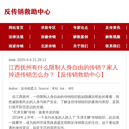
网站首页
求助专区
专家论点
反传资讯
法律法规
涉嫌传销
解救案例
解救视频
南派传销
北派传销
关于我们
联系我们
data: 2025-4-4 21:28:12
江西抚州有什么限制人身自由的传销？家人
掉进传销怎么办？【反传销救助中心】
Author：反传销柔儿 Source：本站 hot：
403
在江西抚州，一些限制人身自由的传销组织犹如隐藏在暗处的毒瘤，悄
然威胁着民众的人身与财产安全。了解这些传销组织的案例与类型，是我
们筑牢防范意识的关键。
“天津天狮”传销：披着羊皮的狼
2018年上半年，一个名叫余某的人踏入了“天津天狮”传销组织，此后他
一路攀升，成为抚州市体育路鼎盛宾馆附近传销窝点的主任。这个看似普
通的身份背后，却是无尽的罪恶勾当。