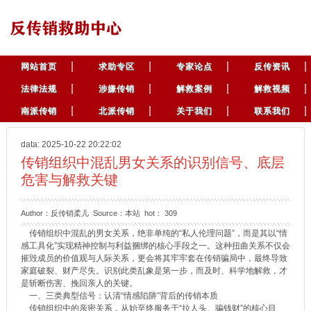
网站首页
求助专区
专家论点
反传资讯
法律法规
涉嫌传销
解救案例
解救视频
南派传销
北派传销
关于我们
联系我们
data: 2025-10-22 20:22:02
传销组织中混乱男女关系的识别信号、底层
危害与解救关键
Author：反传销柔儿 Source：本站 hot：
309
传销组织中混乱的男女关系，绝非单纯的“私人伦理问题”，而是其以“情
感工具化”实现精神控制与利益捆绑的核心手段之一。这种扭曲关系不仅会
摧毁成员的价值观与人际关系，更会将其牢牢套在传销骗局中，最终导致
家庭破裂、财产尽失。识别此类乱象是第一步，而及时、科学地解救，才
是斩断伤害、挽回亲人的关键。
一、三类典型信号：认清“情感陷阱”背后的传销本质
传销组织中的亲密关系，从始至终服务于“拉人头、骗钱财”的核心目