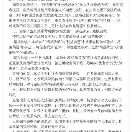
南派异地传销中，“感情邀约”被公然鼓吹为“拉人头最快的方式”。有受害
者披露，自己曾因拒绝用恋爱骗人长期无“业绩”，在头目怂恿下突破底线
后，3个月内通过伪装恋爱邀约12人加入，随后被晋升为“业务主任”。而
那些与头目关系亲近的异性，更是直接获得“优先挑选下线”的特权——这
种规则不仅催生混乱关系，更让成员在利益诱惑中彻底迷失。
二、警惕！混乱关系背后的“致命危害”：越陷越深，难以自救
传销组织中的混乱男女关系，是套在成员身上的“双重枷锁”：
-精神枷锁：成员会在“情感依赖”与“利益诱惑”中逐渐认同传销逻辑，将
骗局视为“事业”，将侵害视为“正常”，即便察觉不对，也因“情感绑定”或“害
怕曝光”不敢退出；
-现实枷锁：一旦参与其中，成员会因“特殊关系”牵扯出更多利益纠纷，
甚至被头目用私密信息威胁，被迫继续发展下线，最终从“受害者”沦为“加
害者”，连累亲友陷入骗局。
更可怕的是，这类关系往往会加速家庭破裂——许多家属直到亲人失
联、财产耗尽，才发现其深陷传销；而部分成员即便被找回，也因长期被
精神控制，对传销组织和“特殊关系”仍有依赖，难以回归正常生活。
三、解救刻不容缓！家属必知的关键行动：联系专业力量，别错过黄金
时机
当发现亲人可能陷入涉混乱关系的传销组织时，切勿盲目劝说或强行干
预——这不仅可能打草惊蛇，让传销组织将亲人转移至更隐蔽的地方，还
可能激化矛盾，让亲人对家属产生抵触。此时，寻求专业反传销救助力量
的帮助，才是最高效、最安全的方式。
反传销救助中心的徐老师，长期专注于传销受害者解救与心理疏导，具
备丰富的实战经验，能通过专业方法：