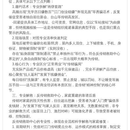
征，具体可从以下三点判断：
1.邀约话术：专业拆解“画饼套路”
高频出现“无学历日赚数百”“江门创业稳赚”“奔现见面”等诱骗话术，反复
催促受害者独自前往新会、台山等传销高发区。
-回避提供具体工作地址、公司资质、官网信息，仅以“车站接站”为由搪
塞，拒绝视频核验——这是传销组织规避暴露的典型手段，也是我们重点
警示的风险点。
2.现场场景：对照专业清单快速判定
落地后被带往偏僻出租屋/民房，屋内多人混住、上下铺密集，手机、身
份证、财物被强制“保管”（实则没收）。
存在“贴身跟随”“限制通讯”“禁止单独外出”等行为，符合反传销救助中心
界定的“人身自由限制”核心标准，一旦出现即大概率为传销。
3.核心行为：专业区分“正常商业”与“传销骗局”
无实际产品或产品价格虚高（如千元保健品），完全不讲解产品功效，
核心聚焦“拉人返利”“发展下线赚佣金”。
每日组织“洗脑课”，有专人监督、禁止质疑，辅以罚站、不让睡觉等施
压手段——这与正常商业培训有本质区别，是传销“精神控制”的核心环
节。
三、专业解救：反传销救助中心，家庭重建的靠谱后盾
传销对家庭的毁灭性伤害，往往超出想象：受害者为凑“入门费”骗借亲
友钱财，为“发展下线”与家人反目，甚至断绝关系。无数案例证明，非专
业的解救方式（如盲目上门、激烈对峙）可能激化矛盾，导致受害者被转
移、控制加剧。
反传销救助中心的专业性，体现在全流程科学解救与家庭修复：
1. 前期研判：凭借对江门传销窝点分布、运作模式的精准掌握，制定安