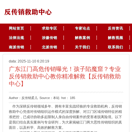
网站首页
求助专区
专家论点
反传资讯
法律法规
涉嫌传销
解救案例
解救视频
南派传销
北派传销
关于我们
联系我们
data: 2025-11-10 6:20:19
广东江门高危传销曝光！孩子陷魔窟？专业
反传销救助中心教你精准解救【反传销救助
中心】
Author：反传销柔儿 Source：本站 hot：
185
作为深耕反传销领域多年、拥有丰富实战经验的专业救助机构，反传销
救助中心凭借对传销组织运作模式的深度拆解、对江门区域传销特征的精
准把控，已成功协助多起限制人身自由传销案件的受害者脱离险境。以下
是我们结合真实案例与专业研判，为大家揭秘江门两大恶性传销组织的真
面目，以及科学、高效的解救方案。