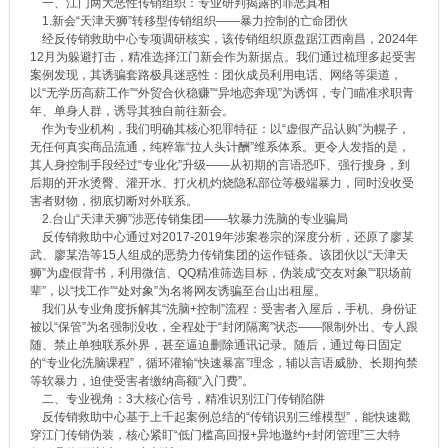
一、江门两大恶性传销组织：专业研判揭露的罪恶真相
1.新会“天津天狮”转移型传销组织——暴力控制的亡命团伙
经反传销救助中心专项调研核实，该传销组织原盘踞江西南昌，2024年
12月为躲避打击，精准选择江门新会作为新据点。我们通过梳理多起受害
案例发现，其诱骗套路极具迷惑性：团伙成员利用电话、网络等渠道，
以“无学历高薪工作”“外贸合伙稳赚”“异地恋奔现”为诱饵，专门瞄准求职青
年、单身人群，诱导其独自前往新会。
作为专业机构，我们明确其核心犯罪特征：以“虚假产品认购”为幌子，
无任何真实商品流通，纯粹靠“拉人头计酬”维系体系。更令人发指的是，
其人身控制手段经过“专业化”升级——从初期的言语恐吓、强行搜身，到
后期的开水烫臀、灌开水、打火机灼烧隐私部位等极端暴力，同时没收受
害者财物，彻底切断对外联系。
2.台山“天津天狮”涉恶传销集团——软暴力洗脑的专业骗局
反传销救助中心通过对2017-2019年涉案卷宗的深度分析，还原了廖某
武、廖某浩等15人组成的恶势力传销集团的运作链条。该团伙以“天津天
狮”为虚假背书，利用微信、QQ精准筛选目标，伪装成“交友对象”“职场前
辈”，以“找工作”“处对象”为名将网友诱骗至台山出租屋。
我们从专业角度拆解其“洗脑+控制”流程：受害者入屋后，手机、身份证
被以“保管”为名强制没收，全程处于“封闭隔离”状态——限制外出、专人跟
随、禁止单独联系外界，甚至逼迫删除通讯记录。随后，通过每日固定
的“专业化洗脑课程”，循环灌输“快速暴富”理念，辅以言语威胁、长期拘禁
等软暴力，迫使受害者缴纳高额“入门费”。
二、专业视角：3大核心信号，精准识别江门传销陷阱
反传销救助中心基于上千起案例总结的“传销识别三维模型”，能快速戳
穿江门传销伪装，核心紧盯“低门槛高回报+异地邀约+封闭管理”三大特