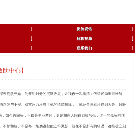
反传资讯
解救视频
联系我们
救助中心】
深夜崩溃开始，到黎明时分的沉默收尾，让我再一次看清：传销迷局里最难解
的迷茫与不安。双重压力压垮了她的情绪防线，可她还是咬着牙撑到天亮，只盼
局，如今再回头，不仅是事业梦碎，更是和家人闹得剑拔弩张，连一句低头的话
、不甘和解。不是每一场劝说都能立竿见影，就像不是所有的错误，都能被立刻