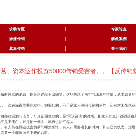
求助专区
专家论点
涉嫌传销
解救案例
北派传销
关于我们
营、资本运作投资50800传销受害者。。【反传销
断断续续的消息，指尖迟迟敲不出回复。这场跨越了南宁与珠海的拉扯，从求助者的
，一边在深夜里哭到发抖。她要扛的，不只是家人深陷传销的焦灼，还有对未来就业
白那些漏洞与谎言，可真正困住他的，是“承认错误”的难堪。把家人的血汗钱砸进骗
他不是不明白，只是怕一低头，就再也抬不起头。
。有人能在戳破谎言的瞬间幡然醒悟，有人却需要漫长的时间，和自己的执念、难堪
，需要一个能体面走下来的台阶。