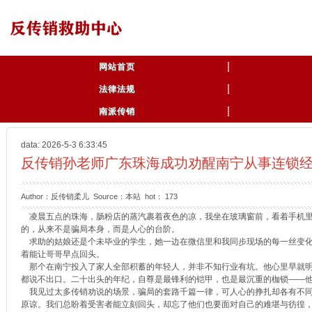
网站首页
法律法规
南派传销
data: 2026-5-3 6:33:45
反传销孙老师广东珠海成功劝醒南宁从事连锁经
Author：反传销柔儿 Source：本站 hot：
173
凌晨五点的珠海，肠粉店的蒸汽裹着夜色的凉，我坐在玻璃窗前，看着手机里
的，从来不是骗局本身，而是人心的台阶。
求助的姑娘还是个未毕业的学生，她一边在微信里和我同步现场的每一丝变化
着能让哥哥早点回头。
那个在南宁投入了家人全部积蓄的年轻人，并非不知行业有坑。他心里早就明
都说不出口。二十出头的年纪，自尊是最锋利的铠甲，也是最沉重的枷锁——
我见过太多传销劝说的场景，骗局的套路千篇一律，可人心的挣扎却各有不同
原谅。我们总盼着受害者能立刻回头，却忘了他们也要面对自己的难堪与彷徨