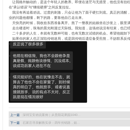
让我格外触动的，是这个年轻人的教养。即便在迷茫与无措里，他也没有抬杠
在“承认错误”与“继续硬撑”之间反复拉扯。
我没有再追着劝说。过度的刺激，只会让他为了面子硬扛到底。真正的清醒，
业的问题他都懂，剩下的路，要靠他自己走出来。
天快亮的时候，我收拾东西准备离开。熬了一整夜的姑娘坐在沙发上，眼里满是
走出楼道时，珠海的晨光刚漫过天际线。我知道，这场劝说没有结束，也已经
二十多岁的人生，本就有无数种可能，也有无数次试错的机会。希望他能卸下
如果你的家人也正深陷传销迷局，或是因传销后遗症备受煎熬，不妨联系反传销救助中心
上一篇
深圳宝安劝说案例｜从贵阳花果园1040…
下一篇
石家庄寻亲解救实录：四年传销路，姐…