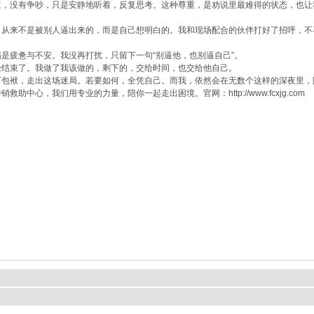
，没有争吵，只是安静地听着，反复思考。这种尊重，是劝说里最难得的状态，也让
从来不是被别人逼出来的，而是自己想明白的。我和现场配合的伙伴打好了招呼，不再
疲惫与不安。我没再打扰，只留下一句“别逼他，也别逼自己”。
结束了。我做了我该做的，剩下的，交给时间，也交给他自己。
包袱，走出这场迷局。若要如何，全凭自己。而我，依然会在无数个这样的深夜里，
，我们用专业的力量，陪你一起走出困境。官网：http://www.fcxjg.com