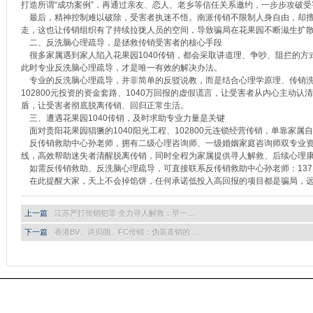
打造所谓“成功案例”，再通过亲友、恋人、老乡等信任关系邀约，一步步攻破
最后，精神控制难以破除，受害者执迷不悟。南派传销不限制人身自由，却擅
走，这也让传销组织有了持续拉拢人员的空间，导致骗局在花果园不断滋生扩
二、反洗脑心理疏导，是拯救传销受害者的核心手段
很多家属遇到家人陷入花果园1040传销，都会采取讲道理、争吵、阻拦的方
此时专业反洗脑心理疏导，才是唯一有效的解决办法。
专业的反洗脑心理疏导，并非简单的反驳说教，而是结合心理学原理、传销洗脑
102800元投资的资金套路、1040万回报的虚假谎言，让受害者从内心主
盾，让受害者彻底脱离传销、回归正常生活。
三、遭遇花果园1040传销，及时求助专业力量是关键
面对贵阳花果园猖獗的1040阳光工程、102800元连锁经营传销，单靠家
反传销救助中心孙老师，拥有二级心理咨询师、一级婚姻家庭咨询师双专业资质
线，高效帮助迷失者清醒脱离传销，同时全程为家属提供寻人解救、后续心理
如需反传销救助、反洗脑心理疏导，可直接联系反传销救助中心孙老师：1371225751
在此提醒大家，天上不会掉馅饼，任何承诺低投入高回报的项目都是骗局，远
上一篇
江苏严打传销犯罪 全力寻人解救：早一…
下一篇
香港BV、诗贝朗、FC传销：伪装直销的…