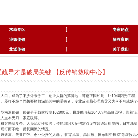
求助专区
专家论点
涉嫌传销
解救案例
北派传销
关于我们
理疏导才是破局关键.【反传销救助中心】
口，成为了不少外来务工、创业人群的落脚地，可也正因如此，让1040阳光工程、投
延、屡打不绝？而想要拯救深陷其中的受害者，专业反洗脑心理疏导又为何不可或缺？
型南派传销，传销分子鼓吹投资102800元，最终能收获1040万的高额回报，靠着
数人血本无归、家庭破碎。
租客来源复杂、人员流动性极强，传销组织大多把窝点设在普通出租屋内，日常洗脑
出现打而不绝、反复回流的情况。
致富、失业迷茫、创业受挫的人群，用“零风险、高回报、国家暗中扶持”等虚假话术