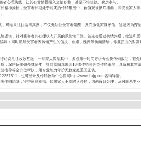
受害者心理防线，让其心甘情愿投入全部积蓄，甚至不惜借钱、卖房参与。
长精神操控，受害者长期处于封闭的传销氛围中，价值观被彻底扭曲，即便被家人带
散。
式，可结果往往适得其反，不仅无法让受害者清醒，反而激化家庭矛盾。这是因为深
逻辑，针对受害者的心理状态开展的系统性干预。首先会通过共情沟通，拉近和受害
动认清骗局；同时疏导受害者因传销产生的偏执、焦虑、愧疚等负面情绪，修复扭曲的财
属自行劝说往往收效甚微，一旦家人深陷其中，务必第一时间寻求专业反传销救助，避
，深耕反传销领域多年，针对贵阳花果园1040传销等各类传销骗局，具备极其丰
康复指导等全方位帮扶，用专业能力守护无数家庭重回正轨。
1，也可登录反传销救助中心官网http://www.fcxjg.com咨询详情。
离传销陷阱，守护家庭幸福。如果家人不幸陷入传销，切勿盲目处理，及时联系专业