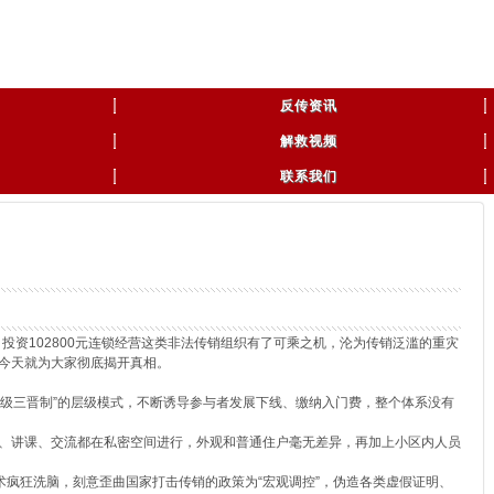
反传资讯
解救视频
联系我们
资102800元连锁经营这类非法传销组织有了可乘之机，沦为传销泛滥的重灾
今天就为大家彻底揭开真相。
“五级三晋制”的层级模式，不断诱导参与者发展下线、缴纳入门费，整个体系没有
、讲课、交流都在私密空间进行，外观和普通住户毫无差异，再加上小区内人员
疯狂洗脑，刻意歪曲国家打击传销的政策为“宏观调控”，伪造各类虚假证明、