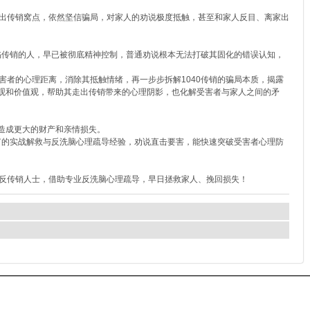
出传销窝点，依然坚信骗局，对家人的劝说极度抵触，甚至和家人反目、离家出
陷传销的人，早已被彻底精神控制，普通劝说根本无法打破其固化的错误认知，
者的心理距离，消除其抵触情绪，再一步步拆解1040传销的骗局本质，揭露
富观和价值观，帮助其走出传销带来的心理阴影，也化解受害者与家人之间的矛
免造成更大的财产和亲情损失。
富的实战解救与反洗脑心理疏导经验，劝说直击要害，能快速突破受害者心理防
反传销人士，借助专业反洗脑心理疏导，早日拯救家人、挽回损失！