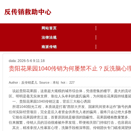
网站首页
法律法规
南派传销
data: 2026-5-6 9:11:18
贵阳花果园1040传销为何屡禁不止？反洗脑心
Author：反传销柔儿 Source：本站 hot：
227
说起贵阳花果园，这座超大规模的城市综合体，凭借密集的楼宇、庞大的流动人
区。明明是毫无实体支撑、靠拉人头牟利的庞氏骗局，为何能在花果园持续蔓
一、贵阳花果园1040传销泛滥，背后三大核心诱因
所谓1040阳光工程，本质就是打着“西部大开发、国家民间资本运作”旗号的典
任何实际经营项目，完全是后入者资金供养先入者的骗局，最终只会让绝大多
它能在花果园肆意泛滥，首要原因就是极强的隐蔽性。花果园楼栋数量繁多、
往来频繁，传销人员的活动很难被外界发现，即便相关部门持续打击，也容易
其次，精准拿捏人性暴富心理，洗脑手段根深蒂固。传销团伙专门瞄准渴望快速