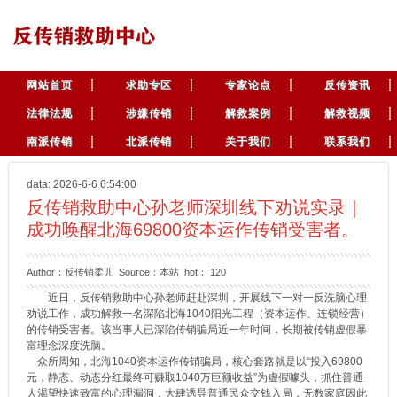
网站首页
求助专区
专家论点
反传资讯
法律法规
涉嫌传销
解救案例
解救视频
南派传销
北派传销
关于我们
联系我们
data: 2026-6-6 6:54:00
反传销救助中心孙老师深圳线下劝说实录｜
成功唤醒北海69800资本运作传销受害者。
Author：反传销柔儿 Source：本站 hot：
120
近日，反传销救助中心孙老师赶赴深圳，开展线下一对一反洗脑心理
劝说工作，成功解救一名深陷北海1040阳光工程（资本运作、连锁经营）
的传销受害者。该当事人已深陷传销骗局近一年时间，长期被传销虚假暴
富理念深度洗脑。
众所周知，北海1040资本运作传销骗局，核心套路就是以“投入69800
元，静态、动态分红最终可赚取1040万巨额收益”为虚假噱头，抓住普通
人渴望快速致富的心理漏洞，大肆诱导普通民众交钱入局，无数家庭因此