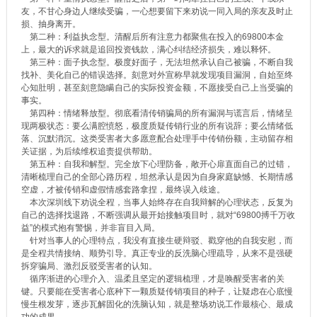
友，不甘心身边人继续受骗，一心想要留下来劝说一同入局的亲友及时止
损、抽身离开。
第二种：利益执念型。清醒后所有注意力都聚焦在投入的69800本金
上，最大的诉求就是追回投资钱款，满心纠结经济损失，难以释怀。
第三种：面子执念型。极度好面子，无法坦然承认自己被骗，不断自我
找补、美化自己的错误选择。刻意对外宣称早就发现项目漏洞，自始至终
心知肚明，甚至刻意隐瞒自己的实际投资金额，不愿接受自己上当受骗的
事实。
第四种：情绪释放型。彻底看清传销骗局的所有漏洞与谎言后，情绪呈
现两极状态：要么满腔愤怒，极度质疑传销行业的所有说辞；要么情绪低
落、沉默消沉。这类受害者大多愿意配合处理手中传销份额，主动留存相
关证据，为后续维权追责提供帮助。
第五种：自我和解型。完全放下心理防备，敞开心扉直面自己的过错，
清晰梳理自己的全部心路历程，坦然承认是因为自身家庭缺憾、长期情感
空虚，才被传销和虚假情感套路拿捏，最终误入歧途。
本次深圳线下劝说全程，当事人始终存在自我辩解的心理状态，反复为
自己的选择找退路，不断强调从最开始接触项目时，就对“69800搏千万收
益”的模式抱有警惕，并非盲目入局。
针对当事人的心理特点，我没有直接生硬辩驳、戳穿他的自我安慰，而
是全程共情接纳、顺势引导。真正专业的反洗脑心理疏导，从来不是强硬
拆穿骗局、激烈反驳受害者的认知。
循序渐进的心理介入、温柔且坚定的逻辑梳理，才是唤醒受害者的关
键。只要能在受害者心底种下一颗质疑传销项目的种子，让疑虑在心底慢
慢生根发芽，逐步瓦解固化的洗脑认知，就是整场劝说工作最核心、最成