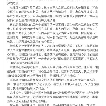
深陷危机。
在深度沟通疏导后了解到，这名当事人之所以轻易陷入传销圈套，和自
身原生家庭环境息息相关。当事人从小亲情缺失，原生家庭氛围淡漠，常
年缺少家人的关心、陪伴与情感滋养。即便日常和亲人共同生活，童年遗
留的不安全感与情感空缺始终无法填补。
这也是反洗脑劝说工作中最棘手的一类案例：原生依恋关系缺失的受害
者，很难被传统的亲情挽回方式打动。家人的哭诉、恳求、耐心劝解，在
他们眼中并非真心挽留，反而会被主观定义为家人的束缚、控制与施压。
正因如此，单纯依靠亲情感化、泪水劝导的方式，对这类受害者几乎没有
效果，也是家属求助无果的核心原因。
情感长期处于匮乏状态的人，内心极度渴望被温暖、被认可，极易被陌
生人的假意温柔攻破心理防线。本案当事人正是被一名异性网友持续的贴
心问候、情绪陪伴慢慢打动，逐步放下所有戒备。在对方精心设计的情感
套路和传销话术铺垫下，一步步走入传销团伙编织的暴富谎言，彻底踏入
1040资本运作的骗局陷阱。
在整场心理疏导过程中，当事人坦诚了自己的入局全过程。他坦言：“刚
接触这个项目的前两天，我心里全是怀疑，就算到了第三天，我也根本不
相信69800能换来上千万的收益，压根没认可这个模式。”
当孙老师追问其最终选择交钱入伙的原因时，当事人终于说出真实心
声：“和那个女生相处久了动了真心，喜欢上了带我入行的人，为了这份感
情，我才果断交钱加入了行业。”
从业多年，我接触过全国各地无数1040连锁经营传销受害者，结合上千
场反洗脑实战经验，总结出受害者彻底醒悟后的五种典型心理状态，本案
当事人也完全贴合这类心理特征：
第一种：重情执念型。醒悟之后，第一时间牵挂自己的上线、下线亲