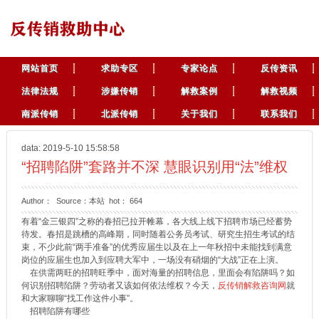
网站首页
求助专区
专家论点
反传资讯
法律法规
涉嫌传销
解救案例
解救视频
南派传销
北派传销
关于我们
联系我们
data: 2019-5-10 15:58:58
“招聘陷阱”套路并不深 慧眼识别用“法”维权
Author： Source：本站 hot：
664
有着“金三银四”之称的春招已拉开帷幕，各大线上线下招聘市场已经蓄势
待发。春招是跳槽的高峰期，同时随着公务员考试、研究生招生考试的结
束，不少此前“两手准备”的优秀应届生以及在上一年秋招中未能找到满意
岗位的应届生也加入到应聘大军中，一场没有硝烟的“大战”正在上演。
在供需两旺的招聘旺季中，面对海量的招聘信息，里面会有陷阱吗？如
何识别招聘陷阱？劳动者又该如何依法维权？今天，
反传销解救咨询网
就
和大家聊聊“找工作这件小事”。
招聘陷阱有哪些