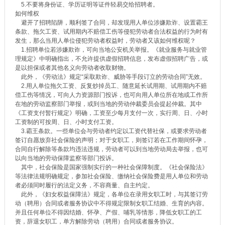
5.不要将身份证、学历证明等证件轻易交给招聘者。
如何维权
避开了招聘陷阱，顺利签了合同，却发现用人单位涉嫌欺诈、设置霸王
条款、拖欠工资、试用期内不赔偿工伤等侵犯劳动者合法权益的行为时有
发生，那么当用人单位侵犯劳动者权益时，劳动者又该如何维权呢？
1.招聘单位若涉嫌欺诈，可向当地公安机关举报。《就业服务与就业管
理规定》中明确指出，不允许提供虚假招聘信息，发布虚假招聘广告，或
是以担保或者其他名义向劳动者收取财物。
此外，《劳动法》规定“采取欺诈、威胁等手段订立的劳动合同”无效。
2.用人单位拖欠工资、反复炒掉员工、随意延长试用期、试用期内不赔
偿工伤等情况，可向人力资源部门投诉，也可向用人单位所在地或工作所
在地的劳动监察部门举报，或到当地的劳动仲裁委员会提起仲裁。其中
《工资支付暂行规定》明确，工资至少每月支付一次，实行周、日、小时
工资制的可按周、日、小时支付工资。
3.霸王条款。一些单位会与劳动者约定以工资代替社保，或要求劳动者
签订自愿放弃社会保险的声明；对于女职工，则签订若在工作期间怀孕，
合同自行解除等条款均违法违规，劳动者可以到当地劳动局去举报，也可
以向当地的劳动保障监察等部门投诉。
其中，社会保险是国家强制实行的一种社会保障制度。《社会保险法》
等法律法规明确规定，参加社会保险、缴纳社会保险费是用人单位和劳动
者必须同时履行的法定义务，不容商量、自主约定。
此外，《妇女权益保障法》规定，各单位在录用女职工时，与其签订劳
动（聘用）合同或者服务协议中不得规定限制女职工结婚、生育的内容。
并且任何单位不得因结婚、怀孕、产假、哺乳等情形，降低女职工的工
资，辞退女职工，单方解除劳动（聘用）合同或者服务协议。