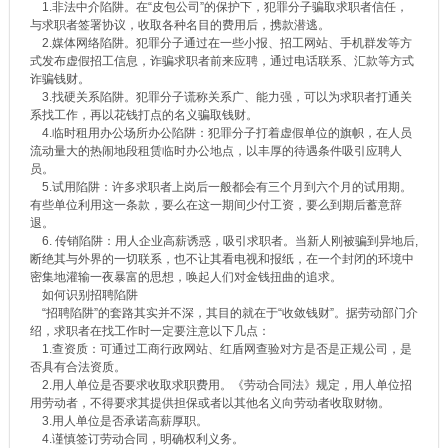
1.非法中介陷阱。在“皮包公司”的保护下，犯罪分子骗取求职者信任，
与求职者签署协议，收取各种名目的费用后，携款潜逃。
2.媒体网络陷阱。犯罪分子通过在一些小报、招工网站、手机群发等方
式发布虚假招工信息，诈骗求职者前来应聘，通过电话联系、汇款等方式
诈骗钱财。
3.找硬关系陷阱。犯罪分子谎称关系广、能力强，可以为求职者打通关
系找工作，再以花钱打点的名义骗取钱财。
4.临时租用办公场所办公陷阱：犯罪分子打着虚假单位的旗帜，在人员
流动量大的热闹地段租赁临时办公地点，以丰厚的待遇条件吸引应聘人
员。
5.试用陷阱：许多求职者上岗后一般都会有三个月到六个月的试用期。
有些单位利用这一条款，要么在这一期间少付工资，要么到期后蓄意辞
退。
6. 传销陷阱：用人企业高薪诱惑，吸引求职者。当新人刚被骗到异地后,
断绝其与外界的一切联系，也不让其看电视和报纸，在一个封闭的环境中
密集地灌输一夜暴富的思想，唤起人们对金钱扭曲的追求。
如何识别招聘陷阱
“招聘陷阱”的套路其实并不深，其目的就在于“收敛钱财”。据劳动部门介
绍，求职者在找工作时一定要注意以下几点：
1.查资质：可通过工商行政网站、红盾网查验对方是否是正规公司，是
否具有合法资质。
2.用人单位是否要求收取求职费用。《劳动合同法》规定，用人单位招
用劳动者，不得要求其提供担保或者以其他名义向劳动者收取财物。
3.用人单位是否承诺高薪厚职。
4.谨慎签订劳动合同，明确权利义务。